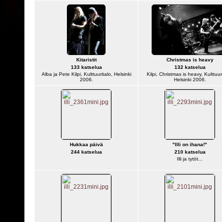
Kitaristit
Christmas is heavy
133 katselua
132 katselua
Alba ja Pete Kilpi, Kulttuuritalo, Helsinki
Kilpi, Christmas is heavy, Kulttuur
2006.
Helsinki 2006.
Hukkaa päivä
"Illi on ihana!"
244 katselua
210 katselua
Illi ja tytöt...