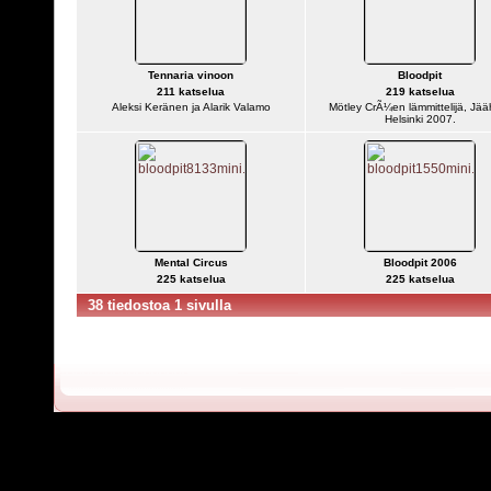
Tennaria vinoon
Bloodpit
211 katselua
219 katselua
Aleksi Keränen ja Alarik Valamo
Mötley CrÃ¼en lämmittelijä, Jääh
Helsinki 2007.
Mental Circus
Bloodpit 2006
225 katselua
225 katselua
38 tiedostoa 1 sivulla