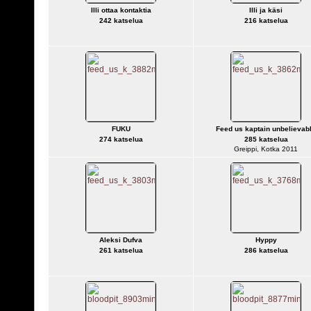
Illi ottaa kontaktia
Illi ja käsi
242 katselua
216 katselua
FUKU
Feed us kaptain unbelievab
274 katselua
285 katselua
Greippi, Kotka 2011
Aleksi Dufva
Hyppy
261 katselua
286 katselua