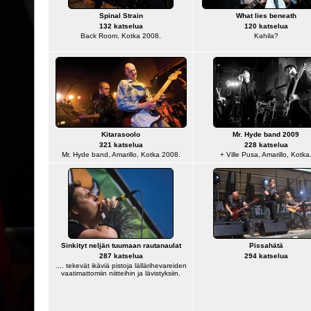
Spinal Strain
What lies beneath
132 katselua
120 katselua
Back Room, Kotka 2008.
Kahila?
Kitarasoolo
Mr. Hyde band 2009
321 katselua
228 katselua
Mr. Hyde band, Amarillo, Kotka 2008.
+ Ville Pusa, Amarillo, Kotka
Sinkityt neljän tuumaan rautanaulat
Pissahätä
287 katselua
294 katselua
.... tekevät ikäviä pistoja lällärihevareiden
vaatimattomiin niitteihin ja lävistyksiin.