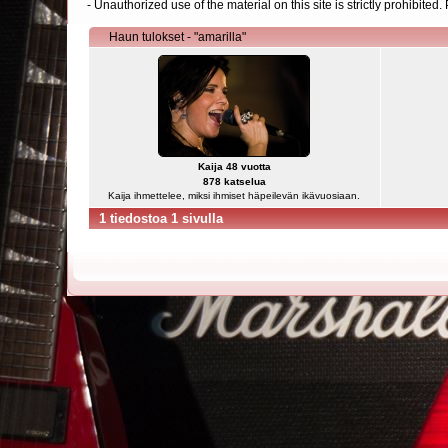
- Unauthorized use of the material on this site is strictly prohibite
Haun tulokset - "amarilla"
Kaija 48 vuotta
878 katselua
Kaija ihmettelee, miksi ihmiset häpeilevän ikävuosiaan.
1 tiedostoa 1 sivulla