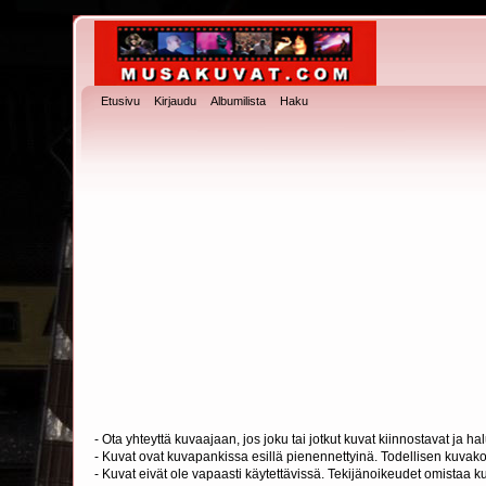
Etusivu
Kirjaudu
Albumilista
Haku
- Ota yhteyttä kuvaajaan, jos joku tai jotkut kuvat kiinnostavat ja 
- Kuvat ovat kuvapankissa esillä pienennettyinä. Todellisen kuvakoo
- Kuvat eivät ole vapaasti käytettävissä. Tekijänoikeudet omistaa k