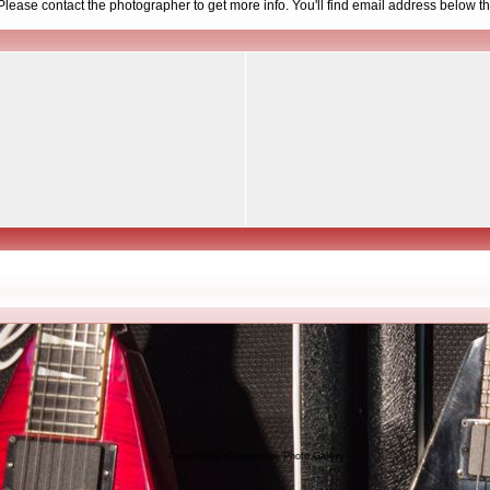
d. Please contact the photographer to get more info. You'll find email address below th
Powered by
Coppermine Photo Gallery