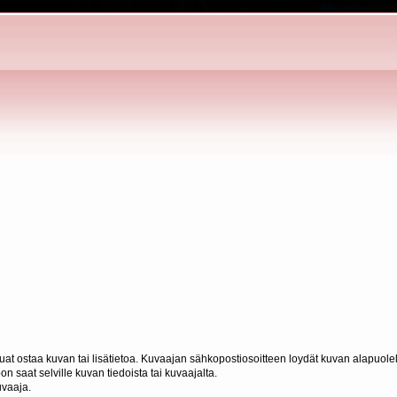
haluat ostaa kuvan tai lisätietoa. Kuvaajan sähkopostiosoitteen loydät kuvan alapuolel
n saat selville kuvan tiedoista tai kuvaajalta.
uvaaja.