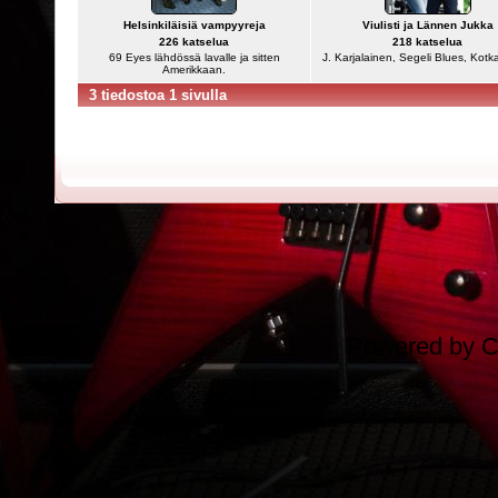
Helsinkiläisiä vampyyreja
Viulisti ja Lännen Jukka
226 katselua
218 katselua
69 Eyes lähdössä lavalle ja sitten
J. Karjalainen, Segeli Blues, Kotk
Amerikkaan.
3 tiedostoa 1 sivulla
Powered by
C