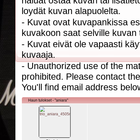
haluat ostaa kuvan tai lisäti
loydät kuvan alapuolelta.
- Kuvat ovat kuvapankissa esi
kuvakoon saat selville kuvan t
- Kuvat eivät ole vapaasti kä
kuvaaja.
- Unauthorized use of the mater
prohibited. Please contact th
You'll find email address belo
Haun tulokset - "aniara"