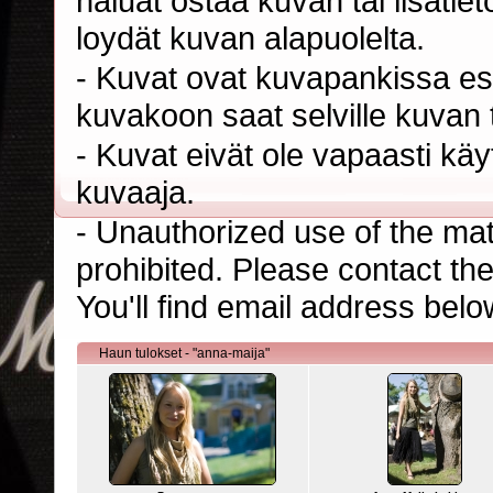
haluat ostaa kuvan tai lisäti
loydät kuvan alapuolelta.
- Kuvat ovat kuvapankissa esi
kuvakoon saat selville kuvan t
- Kuvat eivät ole vapaasti kä
kuvaaja.
- Unauthorized use of the mater
prohibited. Please contact th
You'll find email address belo
Haun tulokset - "anna-maija"