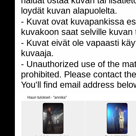
haluat ostaa kuvan tai lisäti
loydät kuvan alapuolelta.
- Kuvat ovat kuvapankissa esi
kuvakoon saat selville kuvan t
- Kuvat eivät ole vapaasti kä
kuvaaja.
- Unauthorized use of the mater
prohibited. Please contact th
You'll find email address belo
Haun tulokset - "annika"