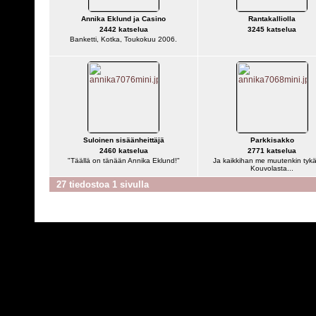
Annika Eklund ja Casino
Rantakalliolla
2442 katselua
3245 katselua
Banketti, Kotka, Toukokuu 2006.
Suloinen sisäänheittäjä
Parkkisakko
2460 katselua
2771 katselua
"Täällä on tänään Annika Eklund!"
Ja kaikkihan me muutenkin tyk
Kouvolasta...
27 tiedostoa 1 sivulla