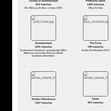
Laulaja ja taustalaulajat
Pettävällä jäällä
822 katselua
1300 katselua
Olli, Miina ja Annika, Loviisa 2005.
Olli ja Annika
Taustalaulajat
The Freza
1191 katselua
190 katselua
Kuolematon kiertueen taustalaulajt Miina
Korka Rockfestival 2010
Mikkonen ja Annika Eklund pitävät
hauskaa takarivissä.
Soolo
Annika Valkealassa
951 katselua
1367 katselua