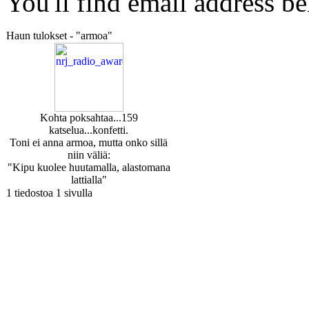
You'll find email address be
Haun tulokset - "armoa"
Kohta poksahtaa...
159
katselua
...konfetti.
Toni ei anna armoa, mutta onko sillä
niin väliä:
"Kipu kuolee huutamalla, alastomana
lattialla"
1 tiedostoa 1 sivulla