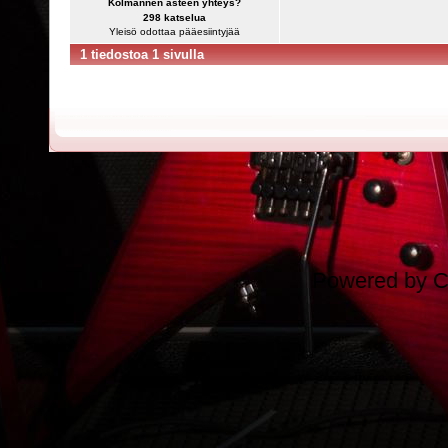
Kolmannen asteen yhteys?
298 katselua
Yleisö odottaa pääesiintyjää
1 tiedostoa 1 sivulla
Powered by
C