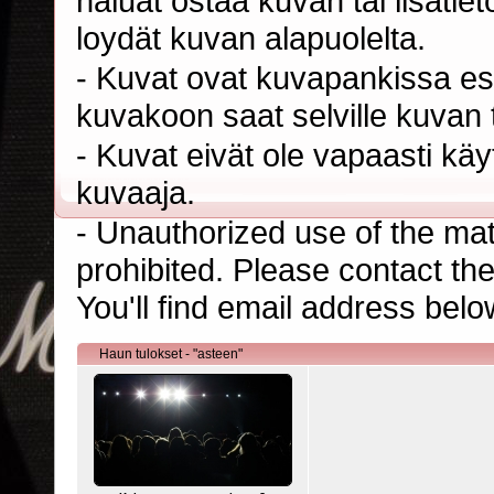
haluat ostaa kuvan tai lisäti
loydät kuvan alapuolelta.
- Kuvat ovat kuvapankissa esi
kuvakoon saat selville kuvan t
- Kuvat eivät ole vapaasti kä
kuvaaja.
- Unauthorized use of the mater
prohibited. Please contact th
You'll find email address belo
Haun tulokset - "asteen"