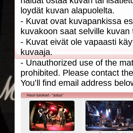
haluat ostaa kuvan tai lisäti
loydät kuvan alapuolelta.
- Kuvat ovat kuvapankissa esi
kuvakoon saat selville kuvan t
- Kuvat eivät ole vapaasti kä
kuvaaja.
- Unauthorized use of the mater
prohibited. Please contact th
You'll find email address belo
Haun tulokset - "astua"