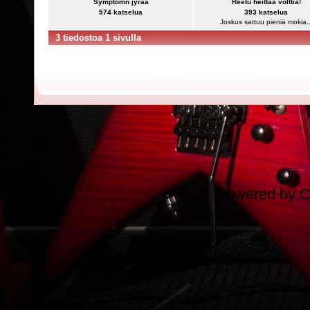
Symptomn jyrää
Reetu heittää volttia!
574 katselua
393 katselua
Joskus sattuu pieniä mokia..
3 tiedostoa 1 sivulla
Powered by
C