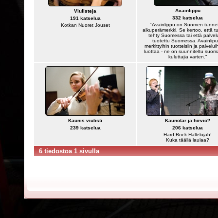
Avainlippu
Viulisteja
332 katselua
191 katselua
"Avainlippu on Suomen tunne
Kotkan Nuoret Jouset
alkuperämerkki. Se kertoo, että t
tehty Suomessa tai että palvel
tuotettu Suomessa. Avainlipu
merkittyihin tuotteisiin ja palvelui
luottaa - ne on suunniteltu suoma
kuluttajia varten."
Kaunis viulisti
Kaunotar ja hirviö?
239 katselua
206 katselua
Hard Rock Hallelujah!
Kuka täällä laulaa?
6 tiedostoa 1 sivulla