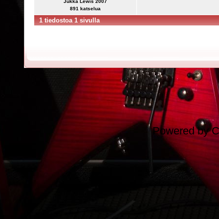
Jukka Lewis 2007
891 katselua
1 tiedostoa 1 sivulla
Powered by
C