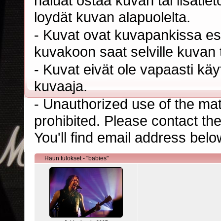
haluat ostaa kuvan tai lisäti
loydät kuvan alapuolelta.
- Kuvat ovat kuvapankissa esi
kuvakoon saat selville kuvan t
- Kuvat eivät ole vapaasti kä
kuvaaja.
- Unauthorized use of the mater
prohibited. Please contact th
You'll find email address belo
Haun tulokset - "babies"