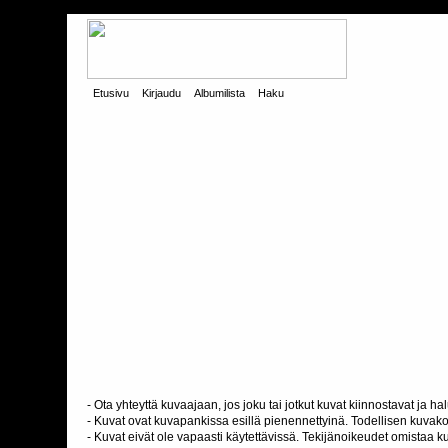
Etusivu
Kirjaudu
Albumilista
Haku
- Ota yhteyttä kuvaajaan, jos joku tai jotkut kuvat kiinnostavat ja 
- Kuvat ovat kuvapankissa esillä pienennettyinä. Todellisen kuvakoo
- Kuvat eivät ole vapaasti käytettävissä. Tekijänoikeudet omistaa k