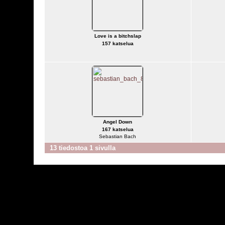
Love is a bitchslap
157 katselua
Angel Down
167 katselua
Sebastian Bach
13 tiedostoa 1 sivulla