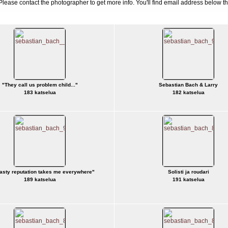
d. Please contact the photographer to get more info. You'll find email address below th
"They call us problem child..."
Sebastian Bach & Larry
183 katselua
182 katselua
asty reputation takes me everywhere"
Solisti ja roudari
189 katselua
191 katselua