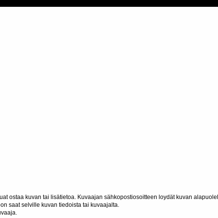
haluat ostaa kuvan tai lisätietoa. Kuvaajan sähkopostiosoitteen loydät kuvan alapuolel
n saat selville kuvan tiedoista tai kuvaajalta.
uvaaja.