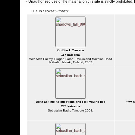
- Unauthorized use of the material on this site is strictly prohibite
Haun tulokset - "bach"
On Black Crusade
117 katselua
With Arch Enemy, Dragon Force, Trivium and Machine Head
Jäähalli, Helsinki, Finland, 2007.
Don't ask me no questions and I tell you no lies
"My n
273 katselua
Sebastian Bach, Tampere 2008.