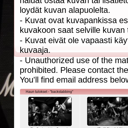
haluat ostaa kuvan tai lisäti
loydät kuvan alapuolelta.
- Kuvat ovat kuvapankissa esi
kuvakoon saat selville kuvan t
- Kuvat eivät ole vapaasti kä
kuvaaja.
- Unauthorized use of the mater
prohibited. Please contact th
You'll find email address belo
Haun tulokset - "backstabbing"