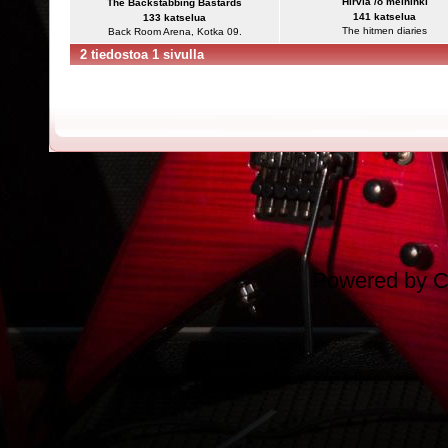
Hirviä /ö meininki
The Backstabbing Bastards
141 katselua
133 katselua
The hitmen diaries
Back Room Arena, Kotka 09.
2 tiedostoa 1 sivulla
Powered by
C