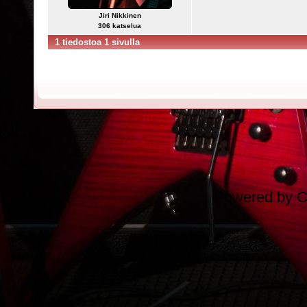
Jiri Nikkinen
306 katselua
1 tiedostoa 1 sivulla
Powered by
C