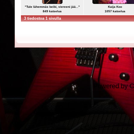
"Tule lähemmäs beibi, viereeni jää..."
Kaija Koo
849 katselua
1057 katselua
3 tiedostoa 1 sivulla
Powered by
C