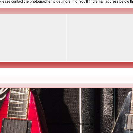
d. Please contact the photographer to get more info. You'll find email address below th
Powered by
Coppermine Photo Gallery