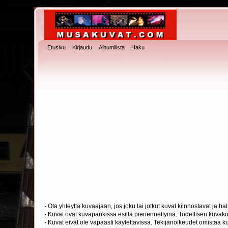
Etusivu
Kirjaudu
Albumilista
Haku
- Ota yhteyttä kuvaajaan, jos joku tai jotkut kuvat kiinnostavat ja 
- Kuvat ovat kuvapankissa esillä pienennettyinä. Todellisen kuvakoo
- Kuvat eivät ole vapaasti käytettävissä. Tekijänoikeudet omistaa k