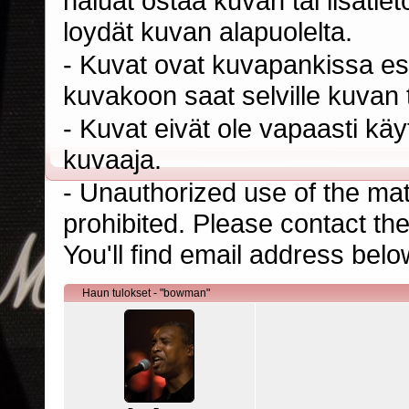
haluat ostaa kuvan tai lisäti
loydät kuvan alapuolelta.
- Kuvat ovat kuvapankissa esi
kuvakoon saat selville kuvan t
- Kuvat eivät ole vapaasti kä
kuvaaja.
- Unauthorized use of the mater
prohibited. Please contact th
You'll find email address belo
Haun tulokset - "bowman"