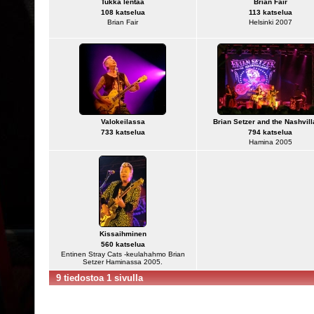
Tukka lentää
Brian Fair
108 katselua
113 katselua
Brian Fair
Helsinki 2007
Valokeilassa
Brian Setzer and the Nashvill
733 katselua
794 katselua
Hamina 2005
Kissaihminen
560 katselua
Entinen Stray Cats -keulahahmo Brian
Setzer Haminassa 2005.
9 tiedostoa 1 sivulla