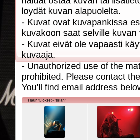
haluat ostaa kuvan tai lisäti
loydät kuvan alapuolelta.
- Kuvat ovat kuvapankissa esi
kuvakoon saat selville kuvan t
- Kuvat eivät ole vapaasti kä
kuvaaja.
- Unauthorized use of the mater
prohibited. Please contact th
You'll find email address belo
Haun tulokset - "brian"