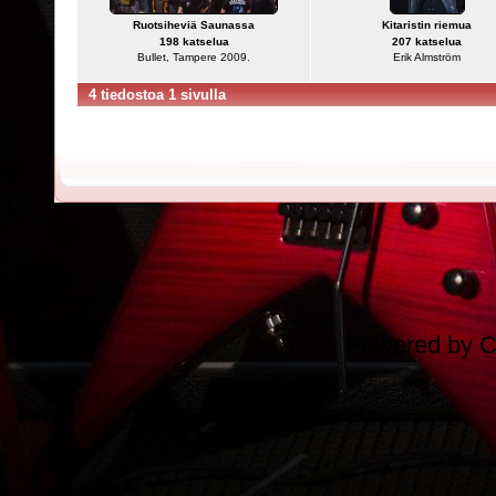
Ruotsiheviä Saunassa
Kitaristin riemua
198 katselua
207 katselua
Bullet, Tampere 2009.
Erik Almström
4 tiedostoa 1 sivulla
Powered by
C