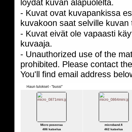
loydät kuvan alapuolelta.
- Kuvat ovat kuvapankissa esi
kuvakoon saat selville kuvan t
- Kuvat eivät ole vapaasti kä
kuvaaja.
- Unauthorized use of the mater
prohibited. Please contact th
You'll find email address belo
Haun tulokset - "bussi"
Micro poseeraa
microband.fi
486 katselua
462 katselua