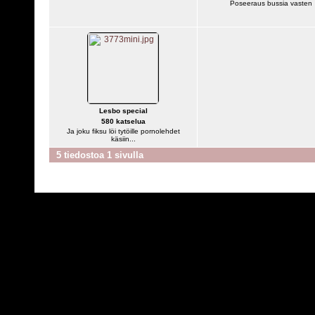
Poseeraus bussia vasten
Lesbo special
580 katselua
Ja joku fiksu löi tytöille pornolehdet
käsiin...
5 tiedostoa 1 sivulla
Powered by
C