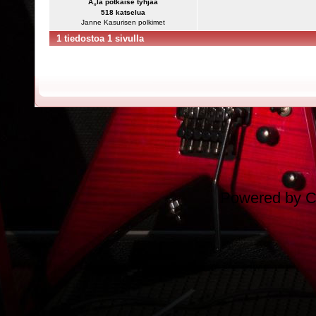
Ã„lä potkaise tyhjää
518 katselua
Janne Kasurisen polkimet
1 tiedostoa 1 sivulla
Powered by
C