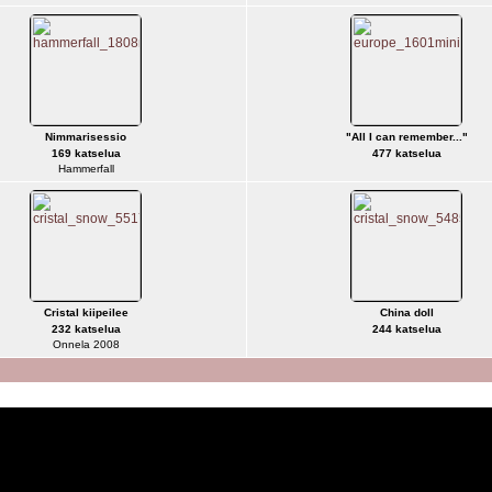
Nimmarisessio
"All I can remember..."
169 katselua
477 katselua
Hammerfall
Cristal kiipeilee
China doll
232 katselua
244 katselua
Onnela 2008