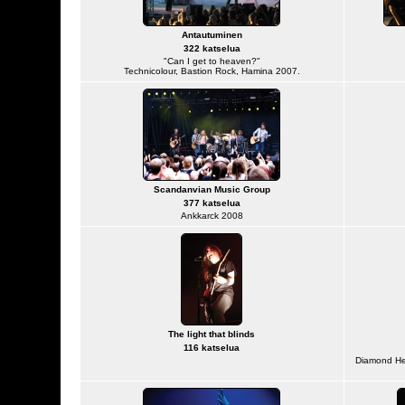
Antautuminen
322 katselua
"Can I get to heaven?"
Technicolour, Bastion Rock, Hamina 2007.
Scandanvian Music Group
377 katselua
Ankkarck 2008
The light that blinds
116 katselua
Diamond He