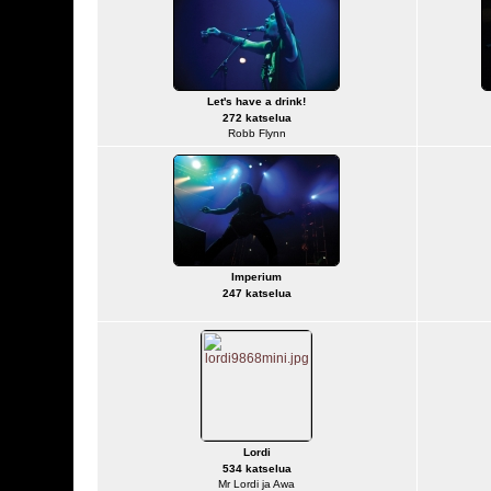
Let's have a drink!
272 katselua
Robb Flynn
Imperium
247 katselua
Lordi
534 katselua
Mr Lordi ja Awa