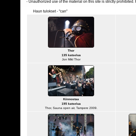
- Unauthorized use of the material on this site is strictly prohibite
Haun tulokset - "can"
Thor
135 katselua
Jon Mikl Thor
Kiinnostaa
195 katselua
Thor, Sauna open air, Tampere 2009.