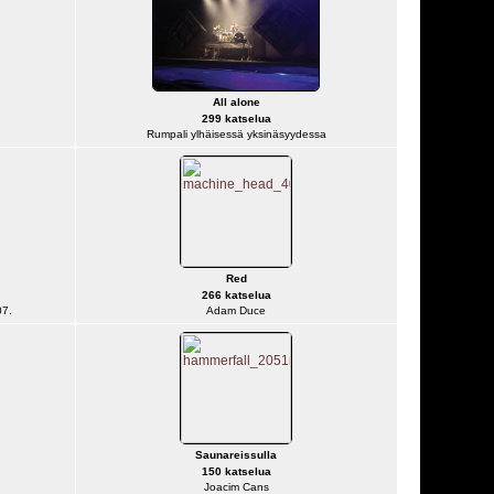
All alone
299 katselua
Rumpali ylhäisessä yksinäsyydessa
Red
266 katselua
07.
Adam Duce
Saunareissulla
150 katselua
Joacim Cans