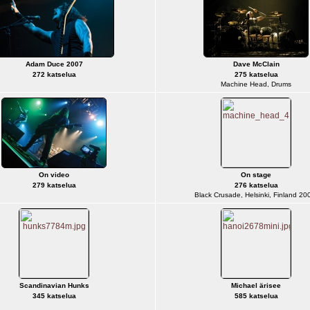
Adam Duce 2007
Dave McClain
272 katselua
275 katselua
Machine Head, Drums
On video
On stage
279 katselua
276 katselua
Black Crusade, Helsinki, Finland 20
Scandinavian Hunks
Michael ärisee
345 katselua
585 katselua