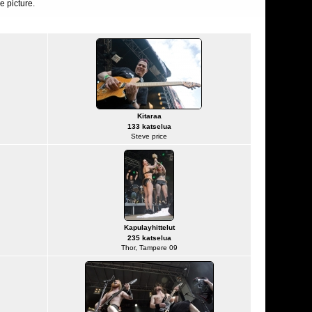
e picture.
Kitaraa
133 katselua
Steve price
Kapulayhittelut
235 katselua
Thor, Tampere 09