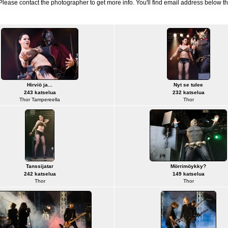
d. Please contact the photographer to get more info. You'll find email address below th
Hirviö ja...
Nyt se tulee
243 katselua
232 katselua
Thor Tampereella
Thor
Tanssijatar
Mörrimöykky?
242 katselua
149 katselua
Thor
Thor