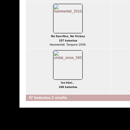
No Sacrifice, No Victory
157 katselua
Hammerfall, Tampere 2009.
Iso käsi...
246 katselua
47 tiedostoa 2 sivulla