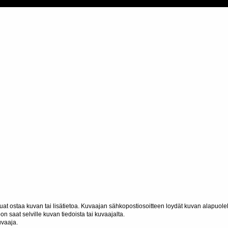
haluat ostaa kuvan tai lisätietoa. Kuvaajan sähkopostiosoitteen loydät kuvan alapuolel
n saat selville kuvan tiedoista tai kuvaajalta.
uvaaja.