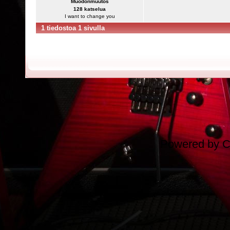
Muodonmuutos
128 katselua
I want to change you
1 tiedostoa 1 sivulla
Powered by
C