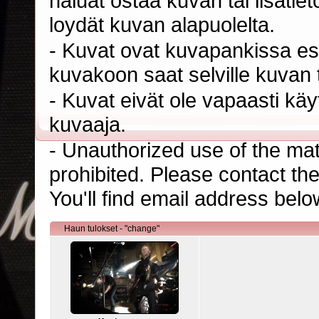
haluat ostaa kuvan tai lisäti
loydät kuvan alapuolelta.
- Kuvat ovat kuvapankissa esi
kuvakoon saat selville kuvan t
- Kuvat eivät ole vapaasti kä
kuvaaja.
- Unauthorized use of the mater
prohibited. Please contact th
You'll find email address belo
Haun tulokset - "change"