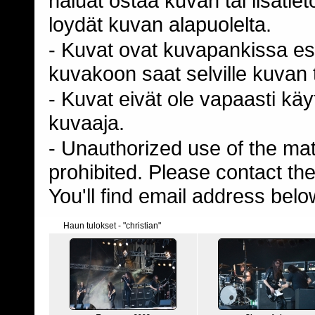
haluat ostaa kuvan tai lisäti
loydät kuvan alapuolelta.
- Kuvat ovat kuvapankissa esi
kuvakoon saat selville kuvan t
- Kuvat eivät ole vapaasti kä
kuvaaja.
- Unauthorized use of the mater
prohibited. Please contact th
You'll find email address belo
Haun tulokset - "christian"