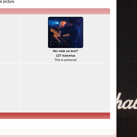
e picture.
Hei mitä sä teet?
127 katselua
This is personal