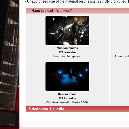
- Unauthorized use of the material on this site is strictly prohibite
Haun tulokset - "clarkkent"
Muodonmuutos
128 katselua
I want to change you
Antaa hyvä
Keikka alkaa
113 katselua
Clarkkent, Amarillo, Kotka 2009.
5 tiedostoa 1 sivulla