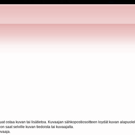
haluat ostaa kuvan tai lisätietoa. Kuvaajan sähkopostiosoitteen loydät kuvan alapuolel
n saat selville kuvan tiedoista tai kuvaajalta.
uvaaja.