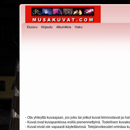
Etusivu
Kirjaudu
Albumilista
Haku
- Ota yhteyttä kuvaajaan, jos joku tai jotkut kuvat kiinnostavat ja 
- Kuvat ovat kuvapankissa esillä pienennettyinä. Todellisen kuvakoo
- Kuvat eivät ole vapaasti käytettävissä. Tekijänoikeudet omistaa k