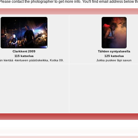
d. Please contact the photographer to get more info. You'll find email address below th
Clarkkent 2009
Tähtien syntyalueella
115 katselua
125 katselua
n kiertää -kiertueen päätöskeikka, Kotka 09.
Jukka puskee läpi savun