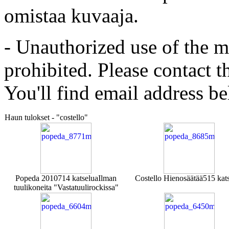
omistaa kuvaaja.
- Unauthorized use of the mat
prohibited. Please contact t
You'll find email address be
Haun tulokset - "costello"
Popeda 2010
714 katselua
Ilman
Costello Hienosäätää
515 kat
tuulikoneita "Vastatuulirockissa"