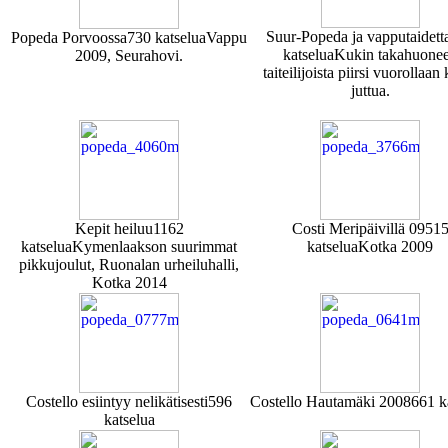
Suur-Popeda ja vapputaidett
Popeda Porvoossa
730 katselua
Vappu
katselua
Kukin takahuone
2009, Seurahovi.
taiteilijoista piirsi vuorollaan
juttua.
Kepit heiluu
1162
Costi Meripäivillä 09
51
katselua
Kymenlaakson suurimmat
katselua
Kotka 2009
pikkujoulut, Ruonalan urheiluhalli,
Kotka 2014
Costello esiintyy nelikätisesti
596
Costello Hautamäki 2008
661 k
katselua