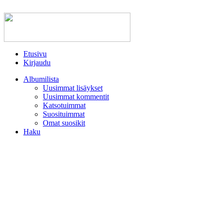
Etusivu
Kirjaudu
Albumilista
Uusimmat lisäykset
Uusimmat kommentit
Katsotuimmat
Suosituimmat
Omat suosikit
Haku