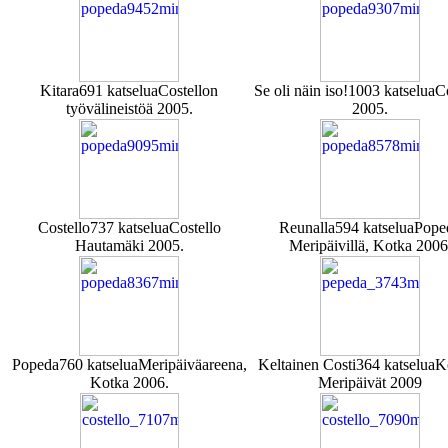
Kitara
691 katselua
Costellon
Se oli näin iso!
1003 katselua
Co
työvälineistöä 2005.
2005.
Costello
737 katselua
Costello
Reunalla
594 katselua
Pope
Hautamäki 2005.
Meripäivillä, Kotka 2006
Popeda
760 katselua
Meripäiväareena,
Keltainen Costi
364 katselua
K
Kotka 2006.
Meripäivät 2009