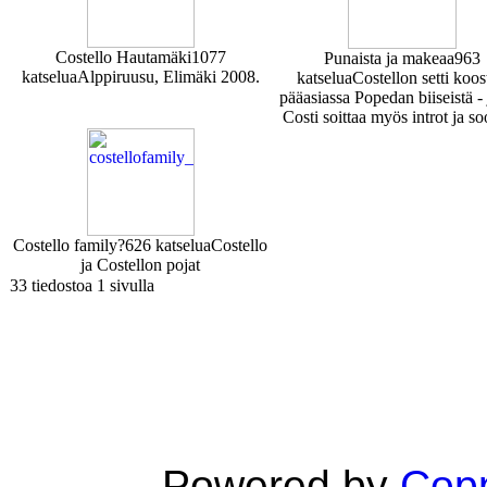
Costello Hautamäki
1077
Punaista ja makeaa
963
katselua
Alppiruusu, Elimäki 2008.
katselua
Costellon setti koo
pääasiassa Popedan biiseistä - 
Costi soittaa myös introt ja soo
Costello family?
626 katselua
Costello
ja Costellon pojat
33 tiedostoa 1 sivulla
Powered by
Copp