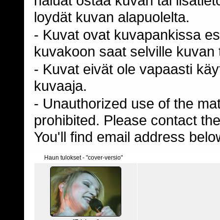
haluat ostaa kuvan tai lisäti
loydät kuvan alapuolelta.
- Kuvat ovat kuvapankissa esi
kuvakoon saat selville kuvan t
- Kuvat eivät ole vapaasti kä
kuvaaja.
- Unauthorized use of the mater
prohibited. Please contact th
You'll find email address belo
Haun tulokset - "cover-versio"