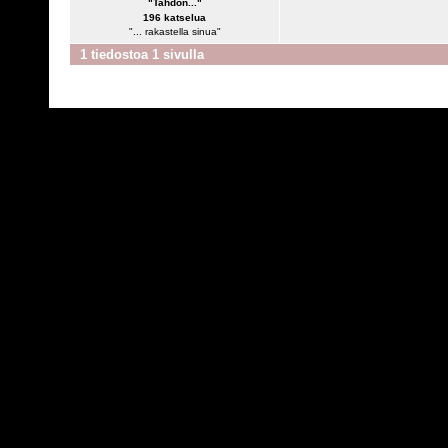
"Tahdon..."
196 katselua
"... rakastella sinua"
1 tiedostoa 1 sivulla
Powered by
C