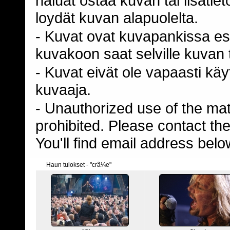
haluat ostaa kuvan tai lisäti
loydät kuvan alapuolelta.
- Kuvat ovat kuvapankissa esi
kuvakoon saat selville kuvan t
- Kuvat eivät ole vapaasti kä
kuvaaja.
- Unauthorized use of the mater
prohibited. Please contact th
You'll find email address belo
Haun tulokset - "crã¼e"