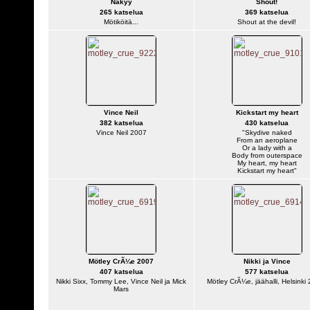
Näkyy
Shout!
265 katselua
369 katselua
Mötiköitä...
Shout at the devil!
Vince Neil
Kickstart my heart
382 katselua
430 katselua
Vince Neil 2007
"Skydive naked
From an aeroplane
Or a lady with a
Body from outerspace
My heart, my heart
Kickstart my heart"
Mötley CrÃ¼e 2007
Nikki ja Vince
407 katselua
577 katselua
Nikki Sixx, Tommy Lee, Vince Neil ja Mick
Mötley CrÃ¼e, jäähalli, Helsinki
Mars