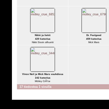
Nikki ja liekit
Dr. Feelgood
420 katselua
459 katselua
Nikki Sixxin silhuetti
Mick Mars
Vince Neil ja Mick Mars vauhdissa
242 katselua
Mötley CrÃ¼e
17 tiedostoa 1 sivulla