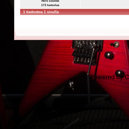
Hero sounds
173 katselua
1 tiedostoa 1 sivulla
Powered by
C