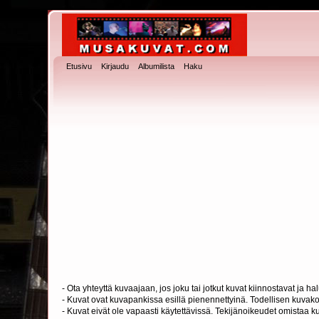
Etusivu
Kirjaudu
Albumilista
Haku
- Ota yhteyttä kuvaajaan, jos joku tai jotkut kuvat kiinnostavat ja 
- Kuvat ovat kuvapankissa esillä pienennettyinä. Todellisen kuvakoo
- Kuvat eivät ole vapaasti käytettävissä. Tekijänoikeudet omistaa k