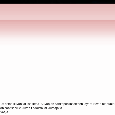
haluat ostaa kuvan tai lisätietoa. Kuvaajan sähkopostiosoitteen loydät kuvan alapuolel
n saat selville kuvan tiedoista tai kuvaajalta.
uvaaja.