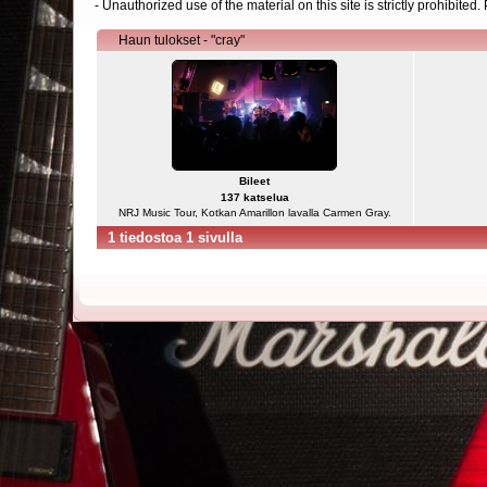
- Unauthorized use of the material on this site is strictly prohibite
Haun tulokset - "cray"
Bileet
137 katselua
NRJ Music Tour, Kotkan Amarillon lavalla Carmen Gray.
1 tiedostoa 1 sivulla