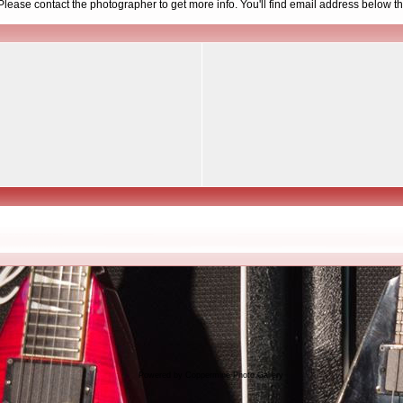
d. Please contact the photographer to get more info. You'll find email address below th
Powered by
Coppermine Photo Gallery