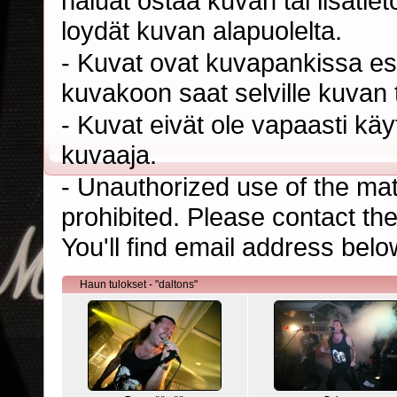
haluat ostaa kuvan tai lisäti
loydät kuvan alapuolelta.
- Kuvat ovat kuvapankissa esi
kuvakoon saat selville kuvan t
- Kuvat eivät ole vapaasti kä
kuvaaja.
- Unauthorized use of the mater
prohibited. Please contact th
You'll find email address belo
Haun tulokset - "daltons"