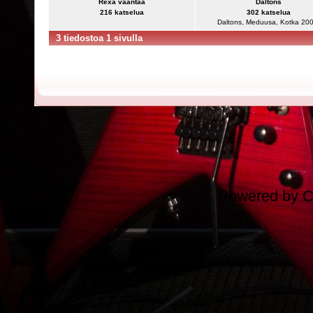
Rexa vääntää
Daltons
216 katselua
302 katselua
Daltons, Meduusa, Kotka 200
3 tiedostoa 1 sivulla
Powered by
C