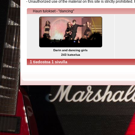
- Unauthorized use of the material on this site is strictly prohibite
Haun tulokset - "dancing"
Darin and dancing girls
243 katselua
1 tiedostoa 1 sivulla