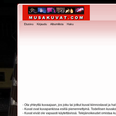
Etusivu
Kirjaudu
Albumilista
Haku
- Ota yhteyttä kuvaajaan, jos joku tai jotkut kuvat kiinnostavat ja 
- Kuvat ovat kuvapankissa esillä pienennettyinä. Todellisen kuvakoo
- Kuvat eivät ole vapaasti käytettävissä. Tekijänoikeudet omistaa k