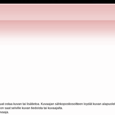
haluat ostaa kuvan tai lisätietoa. Kuvaajan sähkopostiosoitteen loydät kuvan alapuolel
n saat selville kuvan tiedoista tai kuvaajalta.
uvaaja.