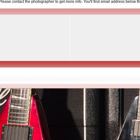
d. Please contact the photographer to get more info. You'll find email address below th
Powered by
Coppermine Photo Gallery