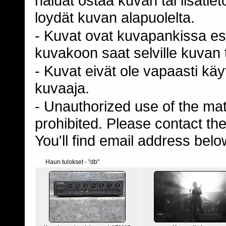
haluat ostaa kuvan tai lisäti
loydät kuvan alapuolelta.
- Kuvat ovat kuvapankissa esi
kuvakoon saat selville kuvan t
- Kuvat eivät ole vapaasti kä
kuvaaja.
- Unauthorized use of the mater
prohibited. Please contact th
You'll find email address belo
Haun tulokset - "db"