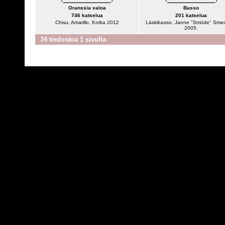
Oranssia valoa
Basso
746 katselua
201 katselua
Chisu, Amarillo, Kotka 2012
Läskibasso, Janne "Smöde" Sme
2005.
34 tiedostoa 1 sivulla
Powered by
C