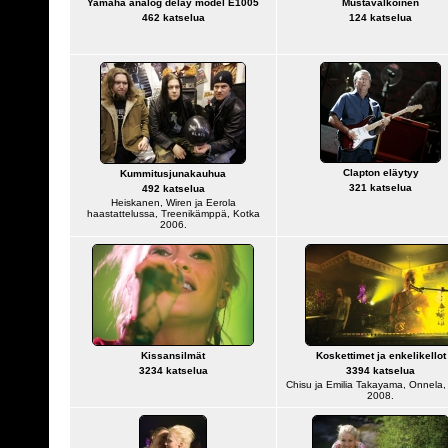
Yamaha analog delay model E1005
Mustavalkoinen
462 katselua
124 katselua
Clapton eläytyy
Kummitusjunakauhua
321 katselua
492 katselua
Heiskanen, Wiren ja Eerola
haastattelussa, Treenikämppä, Kotka
2006.
Kissansilmät
Koskettimet ja enkelikellot
3234 katselua
3394 katselua
Chisu ja Emilia Takayama, Onnela,
2008.