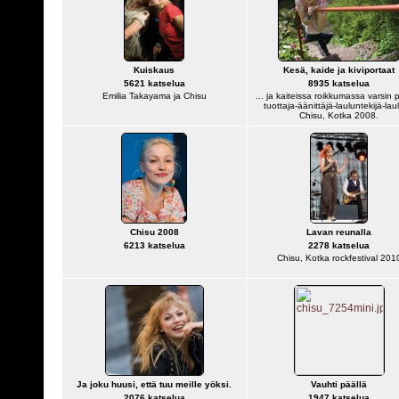
Kuiskaus
Kesä, kaide ja kiviportaat
5621 katselua
8935 katselua
Emilia Takayama ja Chisu
... ja kaiteissa roikkumassa varsin 
tuottaja-äänittäjä-lauluntekijä-lau
Chisu, Kotka 2008.
Chisu 2008
Lavan reunalla
6213 katselua
2278 katselua
Chisu, Kotka rockfestival 201
Ja joku huusi, että tuu meille yöksi.
Vauhti päällä
2076 katselua
1947 katselua