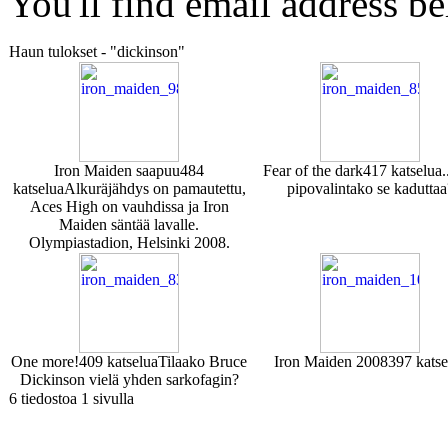
You'll find email address be
Haun tulokset - "dickinson"
Iron Maiden saapuu
484
Fear of the dark
417 katselua
.
katselua
Alkuräjähdys on pamautettu,
pipovalintako se kaduttaa
Aces High on vauhdissa ja Iron
Maiden säntää lavalle.
Olympiastadion, Helsinki 2008.
One more!
409 katselua
Tilaako Bruce
Iron Maiden 2008
397 katse
Dickinson vielä yhden sarkofagin?
6 tiedostoa 1 sivulla