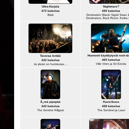
Ultra-Karjala
Nightmare?
472 katselua
450 katselua
Biisit
Domination Black/ Sigrid Swan 
Dominators, Back Room, Kotka 
Huonosti käyttäytyvät rock-tä
Tavaraa lentää
465 katselua
432 katselua
Ville Viren ja Sir Eerola
Ja yleisö on hurmiossa....
Ã„reä pipopää
Kaverikuva
443 katselua
458 katselua
The Sentine Killgast
The Sentinel ja Lauri