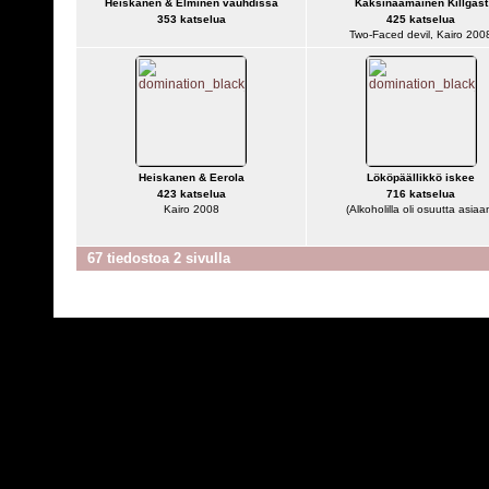
Heiskanen & Elminen vauhdissa
Kaksinaamainen Killgast
353 katselua
425 katselua
Two-Faced devil, Kairo 200
Heiskanen & Eerola
Lököpäällikkö iskee
423 katselua
716 katselua
Kairo 2008
(Alkoholilla oli osuutta asiaa
67 tiedostoa 2 sivulla