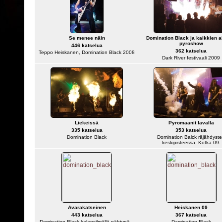
Se menee näin
Domination Black ja kaikkien a
pyroshow
446 katselua
362 katselua
Teppo Heiskanen, Domination Black 2008
Dark River festivaali 2009
Liekeissä
Pyromaanit lavalla
335 katselua
353 katselua
Domination Black
Domination Balck räjähdyst
keskipisteessä, Kotka 09.
Avarakatseinen
Heiskanen 09
443 katselua
367 katselua
Domination Black kalansilmällä nähtynä...
Damination Black