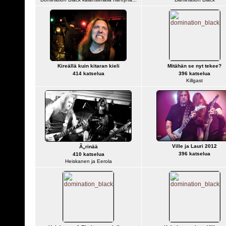
Kireällä kuin kitaran kieli
Mitähän se nyt tekee?
414 katselua
396 katselua
Killgast
Ville ja Lauri 2012
Ã„rinää
396 katselua
410 katselua
Heiskanen ja Eerola