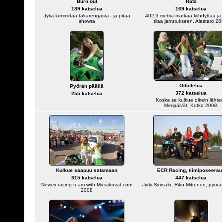
Burn out
Rata
189 katselua
169 katselua
Jykä lämmittää takarengasta - ja pitää
402,3 metriä matkaa kiihdyttää ja r
showta
tilaa jarrutukseen, Alastaro 2
Odottelua
Pyörän päällä
372 katselua
255 katselua
Koska se kulkue oikein lähte
Meripäivät, Kotka 2008.
Kulkue saapuu satamaan
ECR Racing, tiimiposeera
315 katselua
447 katselua
Newex racing team with Musakuvat.com
Jyrki Sinisalo, Riku Mitrunen, pyörät
2008