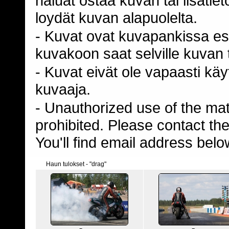
haluat ostaa kuvan tai lisäti
loydät kuvan alapuolelta.
- Kuvat ovat kuvapankissa esi
kuvakoon saat selville kuvan t
- Kuvat eivät ole vapaasti kä
kuvaaja.
- Unauthorized use of the mater
prohibited. Please contact th
You'll find email address belo
Haun tulokset - "drag"