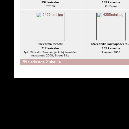
137 katselua
133 katselua
TFB56
ProBoost
Itsevarma mestari
Street bike laumaposeera
217 katselua
199 katselua
Jyrki Sinisalo, Suomen ja Pohjoismaiden
Alastaro 2008
mestaruus 2008, Street Bike
59 tiedostoa 2 sivulla
Powered by
C