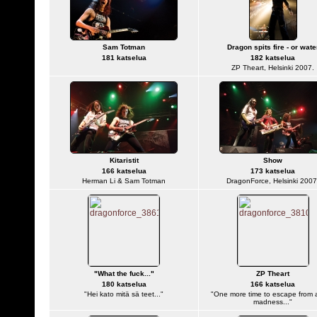
Sam Totman
Dragon spits fire - or wate
181 katselua
182 katselua
ZP Theart, Helsinki 2007.
Kitaristit
Show
166 katselua
173 katselua
Herman Li & Sam Totman
DragonForce, Helsinki 2007
"What the fuck..."
ZP Theart
180 katselua
166 katselua
"Hei kato mitä sä teet..."
"One more time to escape from al
madness..."