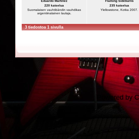
Eduardo Martinez
Flaming Sideburns
220 katselua
235 katselua
Suomalaisen vauhtibändin vauhdikas
Ylellowstone, Kotka 2007.
argentiinalainen laulaja.
3 tiedostoa 1 sivulla
Powered by
C