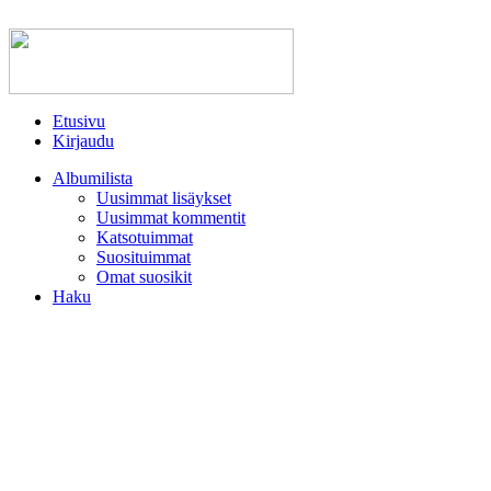
Etusivu
Kirjaudu
Albumilista
Uusimmat lisäykset
Uusimmat kommentit
Katsotuimmat
Suosituimmat
Omat suosikit
Haku