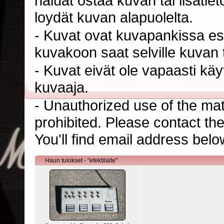
haluat ostaa kuvan tai lisäti
loydät kuvan alapuolelta.
- Kuvat ovat kuvapankissa esi
kuvakoon saat selville kuvan t
- Kuvat eivät ole vapaasti kä
kuvaaja.
- Unauthorized use of the mater
prohibited. Please contact th
You'll find email address belo
Haun tulokset - "efektilaite"