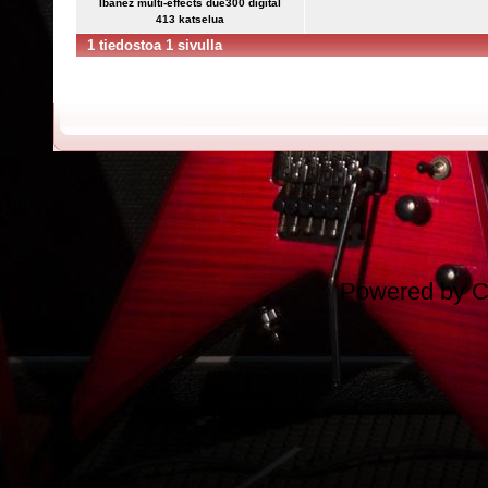
Ibanez multi-effects due300 digital
413 katselua
1 tiedostoa 1 sivulla
Powered by
C