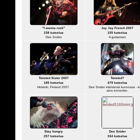
"I wanna rock"
Jay Jay French 2007
158 katselua
155 katselua
Dee Snider
A guitarman
Twisted Sister 2007
Twisted?
185 katselua
479 katselua
Helsinki, Finland 2007.
Dee Snider elämänsä kunnossa - k
aina ennenkin.
Stay hungry
Dee Snider
257 katselua
334 katselua