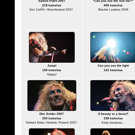
Samuli Putro 2007
"Can you see the real me?"
218 katselua
406 katselua
Zen CafÃ©, Himosfestival 2007.
Blackie Lawless 2008
Jump!
Can you see the light
158 katselua
142 katselua
Hyppy!
Dee Snider 2007
A beauty or a beast?
250 katselua
198 katselua
Twisted Sister, Helsinki, Finland 2007.
Ketju kaulassa...