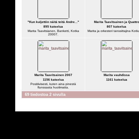
"Kun kuljettiin näitä teitä Andre..."
Marita Taavitsainen ja Quattr
895 katselua
807 katselua
Marita Taavitsianen, Banketti, Kotka
Marita ja orkesteri tanssittajina Kotk
20007.
Marita Taavitsainen 2007
Marita vauhdissa
1156 katselua
1161 katselua
Positiivisesti, kuten aina pinestä
flunssasta huolimatta.
69 tiedostoa 2 sivulla