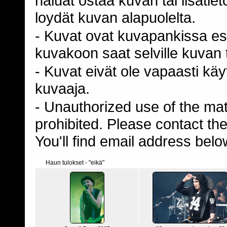
haluat ostaa kuvan tai lisäti
loydät kuvan alapuolelta.
- Kuvat ovat kuvapankissa esi
kuvakoon saat selville kuvan t
- Kuvat eivät ole vapaasti kä
kuvaaja.
- Unauthorized use of the mater
prohibited. Please contact th
You'll find email address belo
Haun tulokset - "eikä"