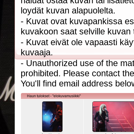
haluat ostaa kuvan tai lisäti
loydät kuvan alapuolelta.
- Kuvat ovat kuvapankissa esi
kuvakoon saat selville kuvan t
- Kuvat eivät ole vapaasti kä
kuvaaja.
- Unauthorized use of the mater
prohibited. Please contact th
You'll find email address belo
Haun tulokset - "elokuvamusiikki"