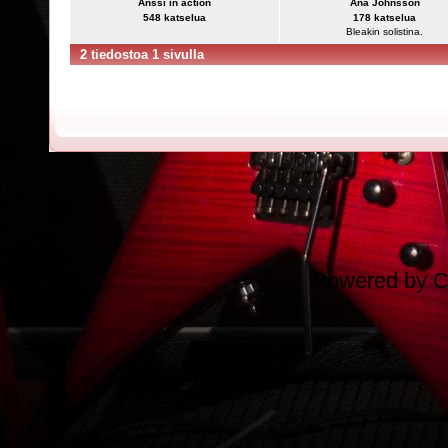
Anssi in action
Ana Johnsson
548 katselua
178 katselua
Bleakin solistina.
2 tiedostoa 1 sivulla
Powered by
C