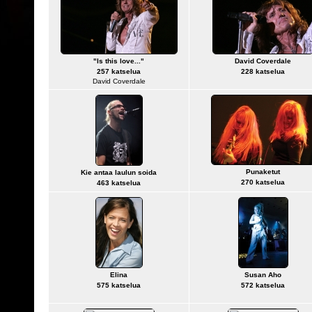
"Is this love..."
David Coverdale
257 katselua
228 katselua
David Coverdale
Punaketut
Kie antaa laulun soida
270 katselua
463 katselua
Elina
Susan Aho
575 katselua
572 katselua