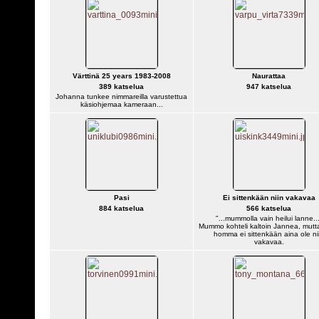
Värttinä 25 years 1983-2008
Naurattaa
389 katselua
947 katselua
Johanna tunkee nimmareilla varustettua
käsiohjemaa kameraan...
Pasi
Ei sittenkään niin vakavaa
884 katselua
566 katselua
"...mummolla vain heilui lanne..
Mummo kohteli kaltoin Jannea, mutt
homma ei sittenkään aina ole ni
vakavaa.