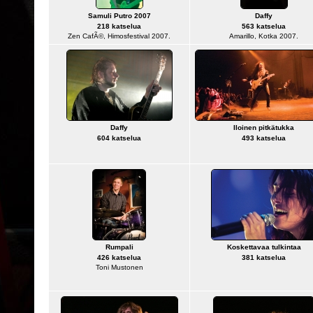
Samuli Putro 2007
Daffy
218 katselua
563 katselua
Zen CafÃ©, Himosfestival 2007.
Amarillo, Kotka 2007.
Daffy
Iloinen pitkätukka
604 katselua
493 katselua
Rumpali
Koskettavaa tulkintaa
426 katselua
381 katselua
Toni Mustonen