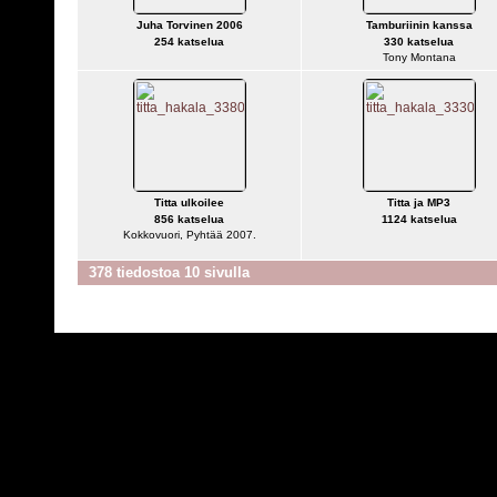
Juha Torvinen 2006
Tamburiinin kanssa
254 katselua
330 katselua
Tony Montana
Titta ulkoilee
Titta ja MP3
856 katselua
1124 katselua
Kokkovuori, Pyhtää 2007.
378 tiedostoa 10 sivulla