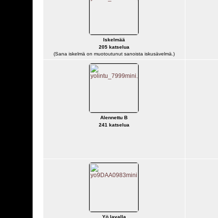
Iskelmää
205 katselua
(Sana iskelmä on muotoutunut sanoista iskusävelmä.)
Alennettu B
241 katselua
Yö lavalla