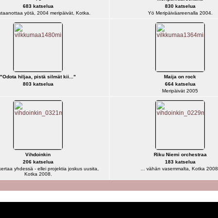
683 katselua
830 katselua
taanottaa yötä, 2004 meripäivät, Kotka.
Yö Meripäiväareenalla 2004.
"Odota hiljaa, pistä silmät kii..."
Maija on rock
803 katselua
664 katselua
Meripäivät 2005
Vihdoinkin
Riku Niemi orchestraa
206 katselua
183 katselua
kertaa yhdessä - ellei projektia joskus uusita,
... vähän vasemmalta, Kotka 2008
Kotka 2008.