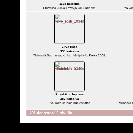
1128 katselua
Eturivissä Jukka Lewis ja Olli Lindholm.
Yö vas
Virve Rosti
399 katselua
Yleisessä Saunassa, Kotkan Meripäivät, Kotka 2008.
Projekti on lopussa
257 katselua
... vai mikä se noin huolestuttaa?
Viimeistä 
401 tiedostoa 11 sivulla