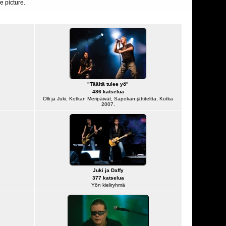
e picture.
"Täältä tulee yö"
486 katselua
Olli ja Juki, Kotkan Meripäivät, Sapokan jättiteltta, Kotka
2007.
Juki ja Daffy
377 katselua
Yön kieliryhmä