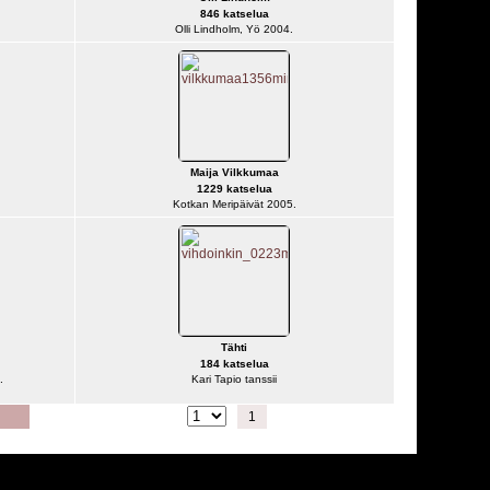
846 katselua
Olli Lindholm, Yö 2004.
Maija Vilkkumaa
1229 katselua
Kotkan Meripäivät 2005.
Tähti
184 katselua
.
Kari Tapio tanssii
Siirry seuraavalle sivulle
1
2
3
4
-
11