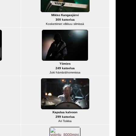
Mikko Kangasjärvi
300 katselua
Koskettimet vilkkuu silmissä
Yömies
249 katselua
Juki hämärähommissa
Kapulaa kalvoon
299 katselua
Ari Toikka