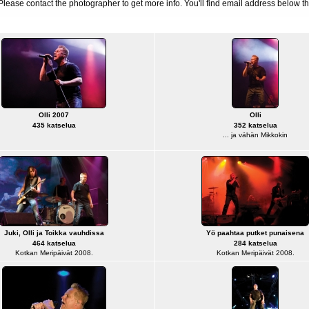
d. Please contact the photographer to get more info. You'll find email address below th
Olli 2007
Olli
435 katselua
352 katselua
... ja vähän Mikkokin
Juki, Olli ja Toikka vauhdissa
Yö paahtaa putket punaisena
464 katselua
284 katselua
Kotkan Meripäivät 2008.
Kotkan Meripäivät 2008.