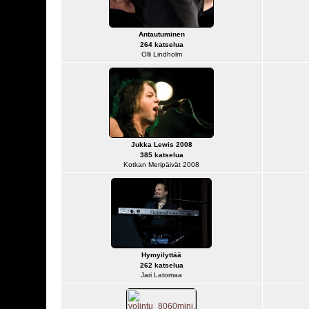
Antautuminen
264 katselua
Olli Lindholm
Jukka Lewis 2008
385 katselua
Kotkan Meripäivät 2008
Hymyilyttää
262 katselua
Jari Latomaa