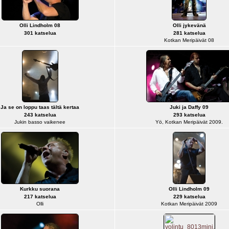
Olli Lindholm 08
Olli jykevänä
301 katselua
281 katselua
Kotkan Meripäivät 08
Ja se on loppu taas tältä kertaa
Juki ja Daffy 09
243 katselua
293 katselua
Jukin basso vaikenee
Yö, Kotkan Meripäivät 2009.
Kurkku suorana
Olli Lindholm 09
217 katselua
229 katselua
Olli
Kotkan Meripäivät 2009