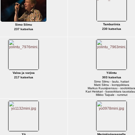
Tamburiinia
Simo Silmu
230 katselua
237 katselua
Valoa ja varjoa
Yölintu
217 katselua
303 katselua
Simo Silmu - laulu, haitari
Matti Silmu - komppikitara
Markus Kuusijoensuu - soolokitar
Kari Heiskari - bassokitara taustalau
Mikko Taipale - rummut
Yö
Meripäiväareenalla