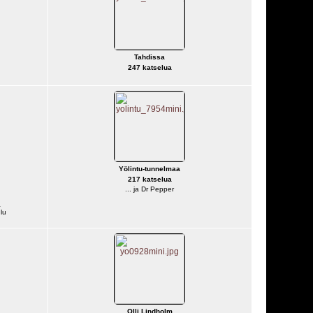
Tahdissa
247 katselua
Yölintu-tunnelmaa
217 katselua
... ja Dr Pepper
a
lu
Olli Lindholm