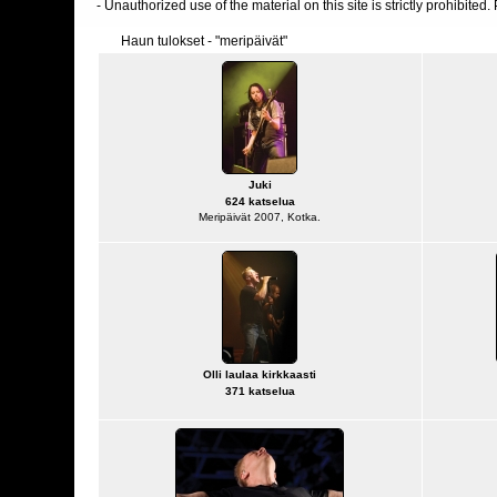
- Unauthorized use of the material on this site is strictly prohibite
Haun tulokset - "meripäivät"
Juki
624 katselua
Meripäivät 2007, Kotka.
Olli laulaa kirkkaasti
371 katselua