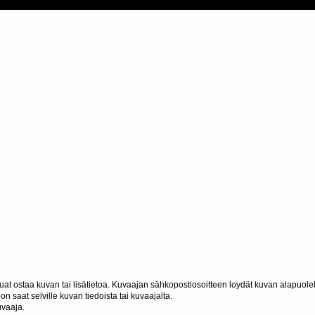
haluat ostaa kuvan tai lisätietoa. Kuvaajan sähkopostiosoitteen loydät kuvan alapuolel
n saat selville kuvan tiedoista tai kuvaajalta.
uvaaja.