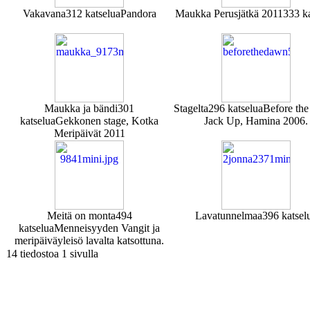
Vakavana
312 katselua
Pandora
Maukka Perusjätkä 2011
333 ka
Maukka ja bändi
301
Stagelta
296 katselua
Before th
katselua
Gekkonen stage, Kotka
Jack Up, Hamina 2006.
Meripäivät 2011
Meitä on monta
494
Lavatunnelmaa
396 katsel
katselua
Menneisyyden Vangit ja
meripäiväyleisö lavalta katsottuna.
14 tiedostoa 1 sivulla