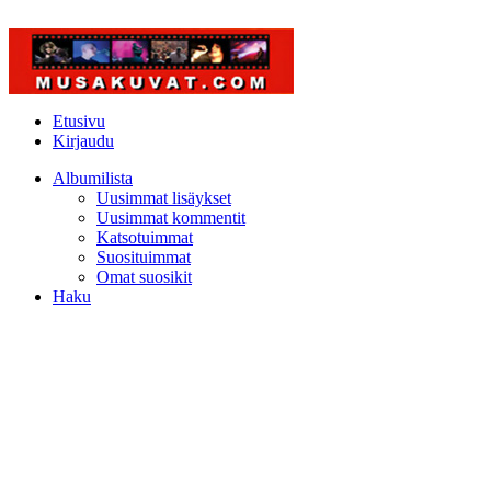
Etusivu
Kirjaudu
Albumilista
Uusimmat lisäykset
Uusimmat kommentit
Katsotuimmat
Suosituimmat
Omat suosikit
Haku