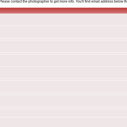
d. Please contact the photographer to get more info. You'll find email address below th