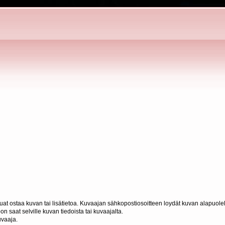
haluat ostaa kuvan tai lisätietoa. Kuvaajan sähkopostiosoitteen loydät kuvan alapuolel
n saat selville kuvan tiedoista tai kuvaajalta.
uvaaja.