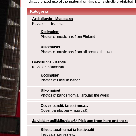
- Unauthorized use of the material on this site is strictly prohibite
Kategoria
Artistikuvia - Musicians
Kuvia eri artisteista
Kotimaiset
Photos of musicians from Finland
Ulkomaiset
Photos of musicians from all around the world
Bändikuvia - Bands
Kuvia eri bändeistä
Kotimaiset
Photos of Finnish bands
Ulkomaiset
Photos of bands from all around the world
Cover-bändit, tanssimusa...
Cover bands, party musicâ€¦
Ja vielä musiikkikuvia â€“ Pick ups from here and there
Bileet, tapahtumat ja festivaalit
Festivals, parties etc.