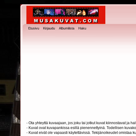
Etusivu
Kirjaudu
Albumilista
Haku
- Ota yhteyttä kuvaajaan, jos joku tai jotkut kuvat kiinnostavat ja 
- Kuvat ovat kuvapankissa esillä pienennettyinä. Todellisen kuvakoo
- Kuvat eivät ole vapaasti käytettävissä. Tekijänoikeudet omistaa k