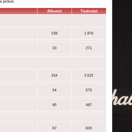
e picture.
Albumit
Tiedostot
238
1.970
33
271
334
3.525
54
575
85
487
67
820