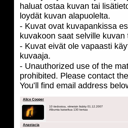
haluat ostaa kuvan tai lisäti
loydät kuvan alapuolelta.
- Kuvat ovat kuvapankissa esi
kuvakoon saat selville kuvan t
- Kuvat eivät ole vapaasti kä
kuvaaja.
- Unauthorized use of the mater
prohibited. Please contact th
You'll find email address belo
Alice Cooper
10 tiedostoa, viimeisin lisätty 01.12.2007
Albumia katseltua 130 kertaa
Anastacia