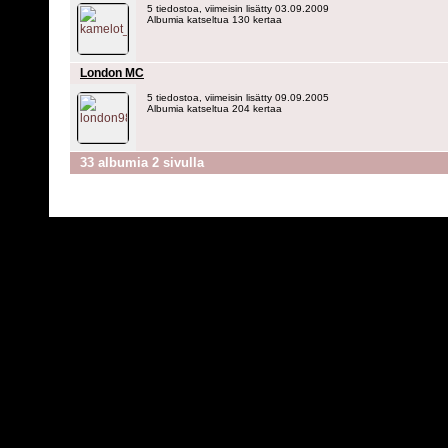
5 tiedostoa, viimeisin lisätty 03.09.2009
Albumia katseltua 130 kertaa
London MC
5 tiedostoa, viimeisin lisätty 09.09.2005
Albumia katseltua 204 kertaa
33 albumia 2 sivulla
Powered by
C