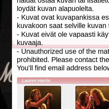
haluat ostaa kuvan tai lisäti
loydät kuvan alapuolelta.
- Kuvat ovat kuvapankissa esi
kuvakoon saat selville kuvan t
- Kuvat eivät ole vapaasti kä
kuvaaja.
- Unauthorized use of the mater
prohibited. Please contact th
You'll find email address belo
Lauren Harris