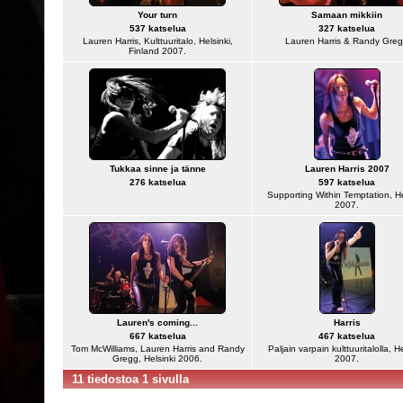
Your turn
Samaan mikkiin
537 katselua
327 katselua
Lauren Harris, Kulttuuritalo, Helsinki,
Lauren Harris & Randy Gre
Finland 2007.
Tukkaa sinne ja tänne
Lauren Harris 2007
276 katselua
597 katselua
Supporting Within Temptation, He
2007.
Lauren's coming...
Harris
667 katselua
467 katselua
Tom McWilliams, Lauren Harris and Randy
Paljain varpain kulttuuritalolla, He
Gregg, Helsinki 2006.
2007.
11 tiedostoa 1 sivulla